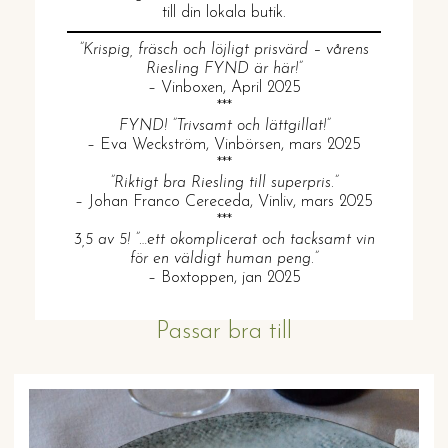
till din lokala butik.
”Krispig, fräsch och löjligt prisvärd – vårens
Riesling FYND är här!”
– Vinboxen, April 2025
***
FYND! ”Trivsamt och lättgillat!”
– Eva Weckström, Vinbörsen, mars 2025
***
”Riktigt bra Riesling till superpris.”
– Johan Franco Cereceda, Vinliv, mars 2025
***
3,5 av 5! ”…ett okomplicerat och tacksamt vin
för en väldigt human peng.”
– Boxtoppen, jan 2025
Passar bra till