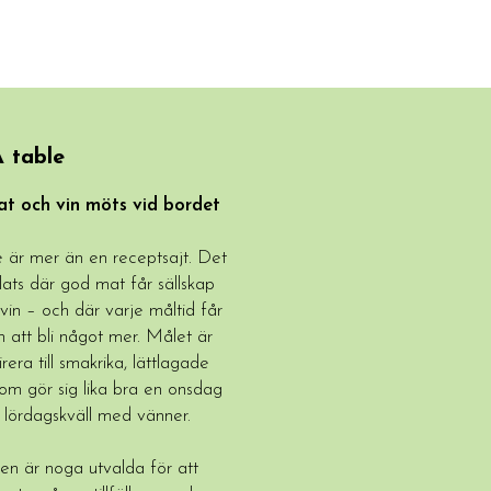
 table
t och vin möts vid bordet
 är mer än en receptsajt. Det
lats där god mat får sällskap
 vin – och där varje måltid får
 att bli något mer. Målet är
irera till smakrika, lättlagade
som gör sig lika bra en onsdag
 lördagskväll med vänner.
en är noga utvalda för att