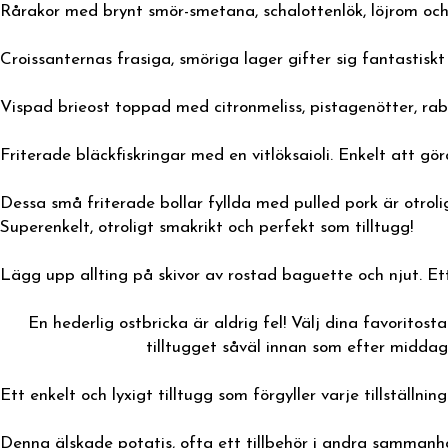
Rårakor med brynt smör-smetana, schalottenlök, löjrom och di
Croissanternas frasiga, smöriga lager gifter sig fantastis
Vispad brieost toppad med citronmeliss, pistagenötter, raba
Friterade bläckfiskringar med en vitlöksaioli. Enkelt att gö
Dessa små friterade bollar fyllda med pulled pork är otrolig
Superenkelt, otroligt smakrikt och perfekt som tilltugg!
Lägg upp allting på skivor av rostad baguette och njut. Ett 
En hederlig ostbricka är aldrig fel! Välj dina favorit
tilltugget såväl innan som efter middag
Ett enkelt och lyxigt tilltugg som förgyller varje tillställnin
Denna älskade potatis, ofta ett tillbehör i andra sammanhan