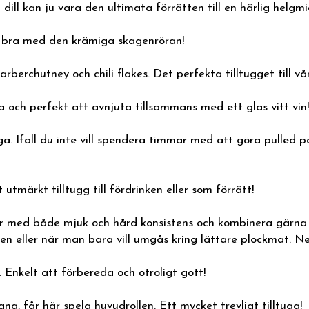
ll kan ju vara den ultimata förrätten till en härlig helgmidd
kt bra med den krämiga skagenröran!
rberchutney och chili flakes. Det perfekta tilltugget till 
ra och perfekt att avnjuta tillsammans med ett glas vitt vin!
a. Ifall du inte vill spendera timmar med att göra pulled po
utmärkt tilltugg till fördrinken eller som förrätt!
ostar med både mjuk och hård konsistens och kombinera gärn
en eller när man bara vill umgås kring lättare plockmat. Ned
g. Enkelt att förbereda och otroligt gott!
g, får här spela huvudrollen. Ett mycket trevligt tilltugg!