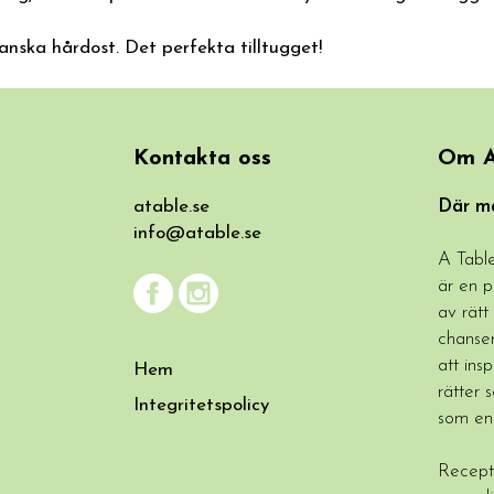
anska hårdost. Det perfekta tilltugget!
Kontakta oss
Om A
atable.se
Där ma
info@atable.se
A Table
är en p
av rätt
chansen
att insp
Hem
rätter 
Integritetspolicy
som en
Recept