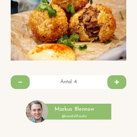
Antal:
4
Markus Blennow
@swedishfoodie