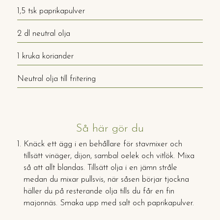
1,5 tsk paprikapulver
2 dl neutral olja
1 kruka koriander
Neutral olja till fritering
Så här gör du
Knäck ett ägg i en behållare för stavmixer och
tillsätt vinäger, dijon, sambal oelek och vitlök. Mixa
så att allt blandas. Tillsätt olja i en jämn stråle
medan du mixar pullsvis, när såsen börjar tjockna
häller du på resterande olja tills du får en fin
majonnäs. Smaka upp med salt och paprikapulver.