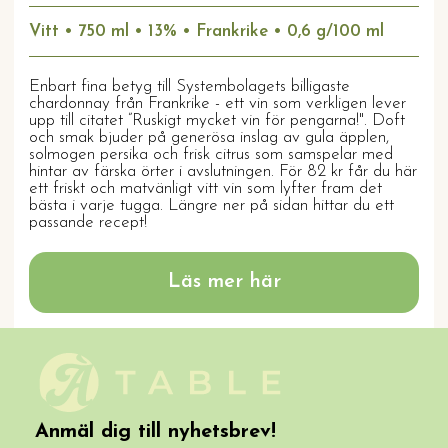
Vitt • 750 ml • 13% • Frankrike • 0,6 g/100 ml
Enbart fina betyg till Systembolagets billigaste
chardonnay från Frankrike - ett vin som verkligen lever
upp till citatet ”Ruskigt mycket vin för pengarna!". Doft
och smak bjuder på generösa inslag av gula äpplen,
solmogen persika och frisk citrus som samspelar med
hintar av färska örter i avslutningen. För 82 kr får du här
ett friskt och matvänligt vitt vin som lyfter fram det
bästa i varje tugga. Längre ner på sidan hittar du ett
passande recept!
Läs mer här
Anmäl dig till nyhetsbrev!