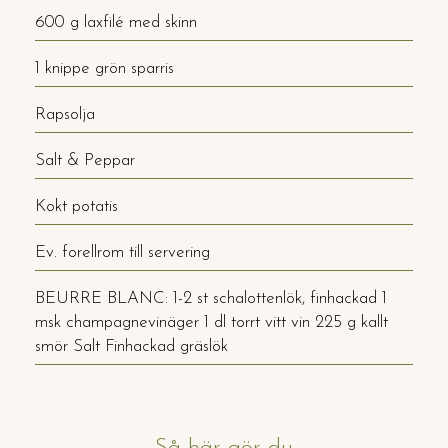
600 g laxfilé med skinn
1 knippe grön sparris
Rapsolja
Salt & Peppar
Kokt potatis
Ev. forellrom till servering
BEURRE BLANC: 1-2 st schalottenlök, finhackad 1
msk champagnevinäger 1 dl torrt vitt vin 225 g kallt
smör Salt Finhackad gräslök