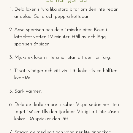
Så här gör du
Dela laxen i fyra lika stora bitar om den inte redan
är delad. Salta och peppra köttsidan.
Ansa sparrisen och dela i mindre bitar. Koka i
lättsaltat vatten i 2 minuter. Häll av och lägg
sparrisen åt sidan.
Mjukstek löken i lite smör utan att den tar färg.
Tillsätt vinäger och vitt vin. Låt koka tills ca hälften
kvarstår.
Sänk värmen.
Dela det kalla smöret i kuber. Vispa sedan ner lite i
taget i såsen tills den tjocknar. Viktigt att inte såsen
kokar. Då spricker den lätt.
Smaka av med salt och vänd ner lite finhackad