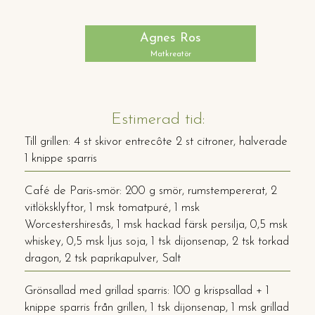
Agnes Ros
Matkreatör
Estimerad tid:
Till grillen: 4 st skivor entrecôte 2 st citroner, halverade
1 knippe sparris
Café de Paris-smör: 200 g smör, rumstempererat, 2
vitlöksklyftor, 1 msk tomatpuré, 1 msk
Worcestershiresås, 1 msk hackad färsk persilja, 0,5 msk
whiskey, 0,5 msk ljus soja, 1 tsk dijonsenap, 2 tsk torkad
dragon, 2 tsk paprikapulver, Salt
Grönsallad med grillad sparris: 100 g krispsallad + 1
knippe sparris från grillen, 1 tsk dijonsenap, 1 msk grillad