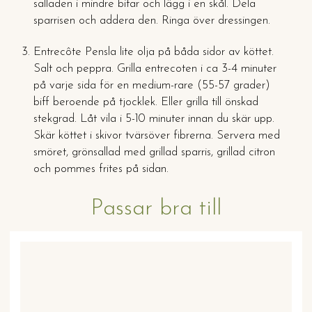
salladen i mindre bitar och lägg i en skål. Dela
sparrisen och addera den. Ringa över dressingen.
Entrecôte Pensla lite olja på båda sidor av köttet.
Salt och peppra. Grilla entrecoten i ca 3-4 minuter
på varje sida för en medium-rare (55-57 grader)
biff beroende på tjocklek. Eller grilla till önskad
stekgrad. Låt vila i 5-10 minuter innan du skär upp.
Skär köttet i skivor tvärsöver fibrerna. Servera med
smöret, grönsallad med grillad sparris, grillad citron
och pommes frites på sidan.
Passar bra till