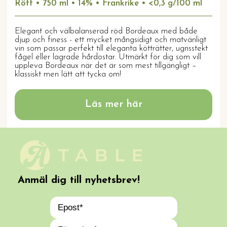
Rött • 750 ml • 14% • Frankrike • <0,3 g/100 ml
Elegant och välbalanserad röd Bordeaux med både
djup och finess - ett mycket mångsidigt och matvänligt
vin som passar perfekt till eleganta kötträtter, ugnsstekt
fågel eller lagrade hårdostar. Utmärkt för dig som vill
uppleva Bordeaux när det är som mest tillgängligt –
klassiskt men lätt att tycka om!
Läs mer här
Anmäl dig till nyhetsbrev!