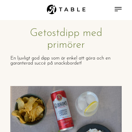
Getostdipp med
primörer
En ljuvligt god dipp som är enkel att göra och en
garanterad succé på snacksbordet!