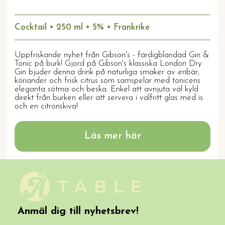
Cocktail • 250 ml • 5% • Frankrike
Uppfriskande nyhet från Gibson's - färdigblandad Gin &
Tonic på burk! Gjord på Gibson's klassiska London Dry
Gin bjuder denna drink på naturliga smaker av enbär,
koriander och frisk citrus som samspelar med tonicens
eleganta sötma och beska. Enkel att avnjuta väl kyld
direkt från burken eller att servera i valfritt glas med is
och en citronskiva!
Läs mer här
Anmäl dig till nyhetsbrev!