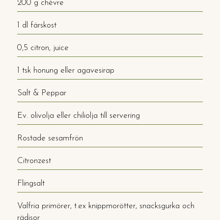
200 g chèvre
1 dl färskost
0,5 citron, juice
1 tsk honung eller agavesirap
Salt & Peppar
Ev. olivolja eller chiliolja till servering
Rostade sesamfrön
Citronzest
Flingsalt
Valfria primörer, t.ex knippmorötter, snacksgurka och
rädisor