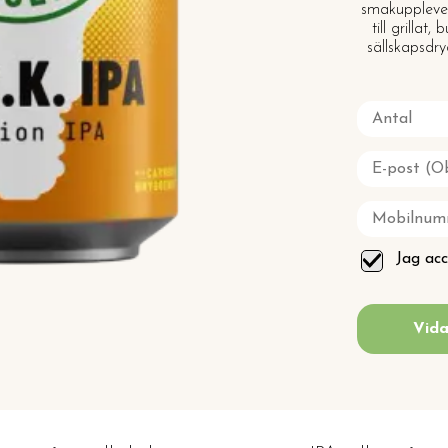
smakuppleve
till grilla
sällskapsdry
Jag ac
Vida