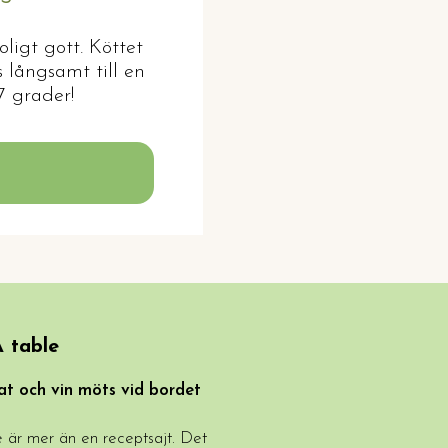
oligt gott. Köttet
s långsamt till en
7 grader!
 table
t och vin möts vid bordet
 är mer än en receptsajt. Det