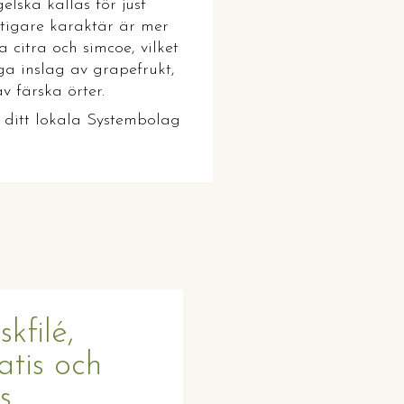
elska kallas för just
uktigare karaktär är mer
 citra och simcoe, vilket
ga inslag av grapefrukt,
 färska örter.
å ditt lokala Systembolag
skfilé,
atis och
s