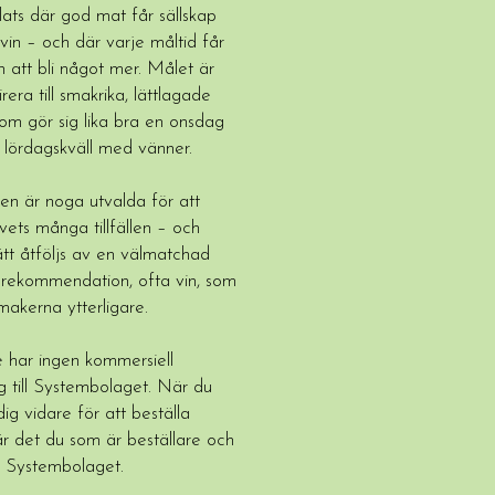
lats där god mat får sällskap
 vin – och där varje måltid får
 att bli något mer. Målet är
irera till smakrika, lättlagade
som gör sig lika bra en onsdag
 lördagskväll med vänner.
en är noga utvalda för att
ivets många tillfällen – och
ätt åtföljs av en välmatchad
srekommendation, ofta vin, som
smakerna ytterligare.
 har ingen kommersiell
g till Systembolaget. När du
 dig vidare för att beställa
är det du som är beställare och
ll Systembolaget.