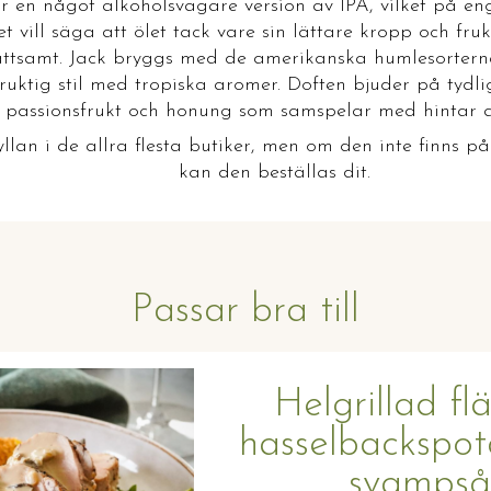
r en något alkoholsvagare version av IPA, vilket på eng
det vill säga att ölet tack vare sin lättare kropp och fr
lättsamt. Jack bryggs med de amerikanska humlesorterna
ruktig stil med tropiska aromer. Doften bjuder på tydli
passionsfrukt och honung som samspelar med hintar av
llan i de allra flesta butiker, men om den inte finns p
kan den beställas dit.
Passar bra till
Helgrillad flä
hasselbackspot
svampså