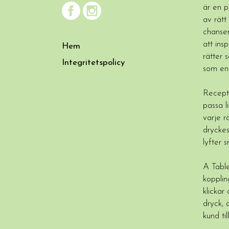
är en p
av rätt
chansen
att insp
Hem
rätter 
Integritetspolicy
som en
Recept
passa l
varje r
drycke
lyfter 
A Table
kopplin
klickar
dryck, 
kund ti