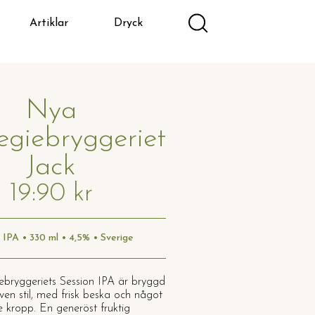
Artiklar
Dryck
Nya
giebryggeriet
Jack
19:90 kr
 IPA • 330 ml • 4,5% • Sverige
bryggeriets Session IPA är bryggd
ven stil, med frisk beska och något
e kropp. En generöst fruktig