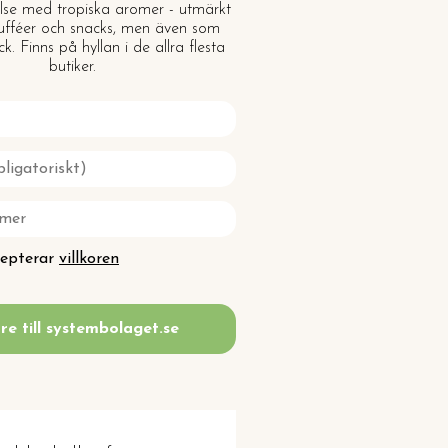
lse med tropiska aromer - utmärkt
t, bufféer och snacks, men även som
ck. Finns på hyllan i de allra flesta
butiker.
cepterar
villkoren
re till systembolaget.se