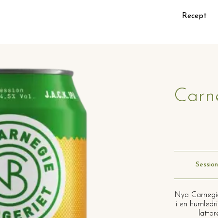
Recept
Carne
Session
Nya Carnegie
i en humledri
lättar