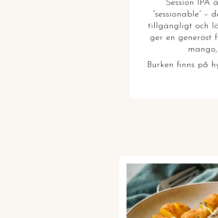
Session IPA ä
”sessionable” – 
tillgängligt och 
ger en generöst f
mango, 
Burken finns på hy