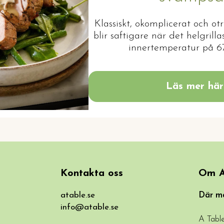
Klassiskt, okomplicerat och otr
blir saftigare när det helgrilla
innertemperatur på 6
Läs mer här
Kontakta oss
Om A
atable.se
Där ma
info@atable.se
A Table